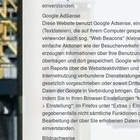
einverstanden.
Google AdSense
Diese Website benutzt Google Adsense, eine
(Textdateien), die auf Ihrem Computer gesp
verwendet auch sog. ''Web Beacons'' (klei
einfache Aktionen wie der Besucherverkeh
erzeugten Informationen über Ihre Benutzun
übertragen und dort gespeichert. Google wi
um Reports über die Websiteaktivitäten und
Internetnutzung verbundene Dienstleistungen
gesetzlich vorgeschrieben oder soweit Dritt
Daten der Google in Verbindung bringen. D
indem Sie in Ihren Browser-Einstellungen ''k
> Einstellung''; im Firefox unter ''Extras > 
gegebenenfalls nicht sämtliche Funktionen d
Bearbeitung der über Sie erhobenen Daten 
einverstanden.
Bildnachweise