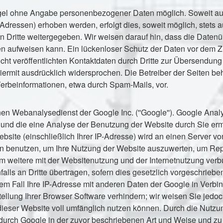
Regel ohne Angabe personenbezogener Daten möglich. Soweit a
Adressen) erhoben werden, erfolgt dies, soweit möglich, stets a
 Dritte weitergegeben. Wir weisen darauf hin, dass die Datenübe
 aufweisen kann. Ein lückenloser Schutz der Daten vor dem Zugr
t veröffentlichten Kontaktdaten durch Dritte zur Übersendung 
ermit ausdrücklich widersprochen. Die Betreiber der Seiten beha
erbeinformationen, etwa durch Spam-Mails, vor.
en Webanalysedienst der Google Inc. (''Google''). Google Analyt
und die eine Analyse der Benutzung der Website durch Sie erm
bsite (einschließlich Ihrer IP-Adresse) wird an einen Server 
en benutzen, um Ihre Nutzung der Website auszuwerten, um Repor
 weitere mit der Websitenutzung und der Internetnutzung verb
lls an Dritte übertragen, sofern dies gesetzlich vorgeschrieben
em Fall Ihre IP-Adresse mit anderen Daten der Google in Verbin
llung Ihrer Browser Software verhindern; wir weisen Sie jedoch
ieser Website voll umfänglich nutzen können. Durch die Nutzun
durch Google in der zuvor beschriebenen Art und Weise und 