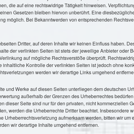
, die auf eine rechtswidrige Tätigkeit hinweisen. Verpflichtu
inen Gesetzen bleiben hiervon unberührt. Eine diesbezügliche 
zung möglich. Bei Bekanntwerden von entsprechenden Rechtsver
seiten Dritter, auf deren Inhalte wir keinen Einfluss haben. De
e der verlinkten Seiten ist stets der jeweilige Anbieter oder Be
 Verlinkung auf mögliche Rechtsverstöße überprüft. Rechtswidri
 inhaltliche Kontrolle der verlinkten Seiten ist jedoch ohne ko
htsverletzungen werden wir derartige Links umgehend entferne
halte und Werke auf diesen Seiten unterliegen dem deutschen Urh
Verwertung außerhalb der Grenzen des Urheberrechtes bedürfen 
 dieser Seite sind nur für den privaten, nicht kommerziellen Ge
rden, werden die Urheberrechte Dritter beachtet. Insbesondere we
ine Urheberrechtsverletzung aufmerksam werden, bitten wir um
en wir derartige Inhalte umgehend entfernen.