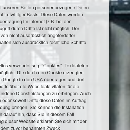
uf unseren Seiten personenbezogene Daten
uf freiwilliger Basis. Diese Daten werden
rtragung im Internet (z.B. bei der
iff durch Dritte ist nicht möglich. Der
von nicht ausdrücklich angeforderter
lten sich ausdrücklich rechtliche Schritte
ics verwendet sog. ''Cookies'', Textdateien,
öglicht. Die durch den Cookie erzeugten
von Google in den USA übertragen und dort
ts über die Websiteaktivitäten für die
undene Dienstleistungen zu erbringen. Auch
 oder soweit Dritte diese Daten im Auftrag
dung bringen. Sie können die Installation
 darauf hin, dass Sie in diesem Fall
g dieser Website erklären Sie sich mit der
zu dem zuvor benannten Zweck