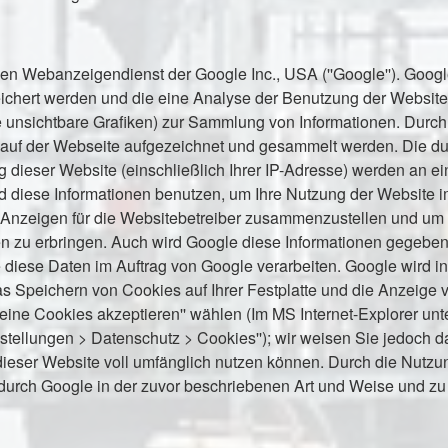
n Webanzeigendienst der Google Inc., USA (''Google''). Googl
eichert werden und die eine Analyse der Benutzung der Websit
ne unsichtbare Grafiken) zur Sammlung von Informationen. Du
r auf der Webseite aufgezeichnet und gesammelt werden. Die 
g dieser Website (einschließlich Ihrer IP-Adresse) werden an 
rd diese Informationen benutzen, um Ihre Nutzung der Website 
 Anzeigen für die Websitebetreiber zusammenzustellen und um 
 zu erbringen. Auch wird Google diese Informationen gegebenen
e diese Daten im Auftrag von Google verarbeiten. Google wird in
as Speichern von Cookies auf Ihrer Festplatte und die Anzeig
eine Cookies akzeptieren'' wählen (Im MS Internet-Explorer unte
Einstellungen > Datenschutz > Cookies''); wir weisen Sie jedoch d
ieser Website voll umfänglich nutzen können. Durch die Nutzun
durch Google in der zuvor beschriebenen Art und Weise und 